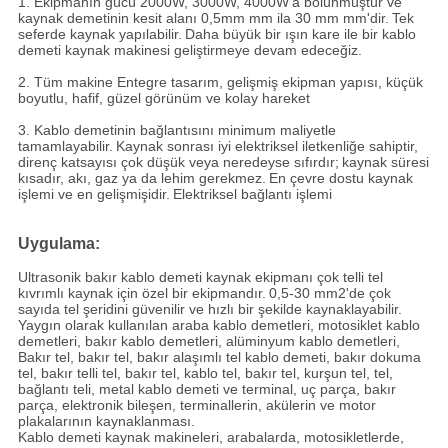
1. Ekipmanın gücü 2000W, 3000W, 4000W'a bölünmüştür ve
kaynak demetinin kesit alanı 0,5mm mm ila 30 mm mm'dir.
Tek
seferde kaynak yapılabilir.
Daha büyük bir ışın kare ile bir kablo
demeti kaynak makinesi geliştirmeye devam edeceğiz.
2. Tüm makine Entegre tasarım, gelişmiş ekipman yapısı, küçük
boyutlu, hafif, güzel görünüm ve kolay hareket
3. Kablo demetinin bağlantısını minimum maliyetle
tamamlayabilir.
Kaynak sonrası iyi elektriksel iletkenliğe sahiptir,
direnç katsayısı çok düşük veya neredeyse sıfırdır;
kaynak süresi
kısadır, akı, gaz ya da lehim gerekmez.
En çevre dostu kaynak
işlemi ve en gelişmişidir.
Elektriksel bağlantı işlemi
Uygulama:
Ultrasonik bakır kablo demeti kaynak ekipmanı çok telli tel
kıvrımlı kaynak için özel bir ekipmandır.
0,5-30 mm2'de çok
sayıda tel şeridini güvenilir ve hızlı bir şekilde kaynaklayabilir.
Yaygın olarak kullanılan araba kablo demetleri, motosiklet kablo
demetleri, bakır kablo demetleri, alüminyum kablo demetleri,
Bakır tel, bakır tel, bakır alaşımlı tel kablo demeti, bakır dokuma
tel, bakır telli tel, bakır tel, kablo tel, bakır tel, kurşun tel, tel,
bağlantı teli, metal kablo demeti ve terminal, uç parça, bakır
parça, elektronik bileşen, terminallerin, akülerin ve motor
plakalarının kaynaklanması.
Kablo demeti kaynak makineleri, arabalarda, motosikletlerde,