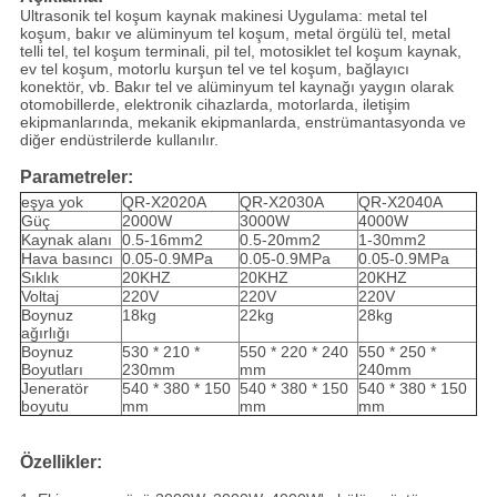
Ultrasonik tel koşum kaynak makinesi Uygulama: metal tel
koşum, bakır ve alüminyum tel koşum, metal örgülü tel, metal
telli tel, tel koşum terminali, pil tel, motosiklet tel koşum kaynak,
ev tel koşum, motorlu kurşun tel ve tel koşum, bağlayıcı
konektör, vb. Bakır tel ve alüminyum tel kaynağı yaygın olarak
otomobillerde, elektronik cihazlarda, motorlarda, iletişim
ekipmanlarında, mekanik ekipmanlarda, enstrümantasyonda ve
diğer endüstrilerde kullanılır.
Parametreler:
eşya yok
QR-X2020A
QR-X2030A
QR-X2040A
Güç
2000W
3000W
4000W
Kaynak alanı
0.5-16mm2
0.5-20mm2
1-30mm2
Hava basıncı
0.05-0.9MPa
0.05-0.9MPa
0.05-0.9MPa
Sıklık
20KHZ
20KHZ
20KHZ
Voltaj
220V
220V
220V
Boynuz
18kg
22kg
28kg
ağırlığı
Boynuz
530 * 210 *
550 * 220 * 240
550 * 250 *
Boyutları
230mm
mm
240mm
Jeneratör
540 * 380 * 150
540 * 380 * 150
540 * 380 * 150
boyutu
mm
mm
mm
Özellikler: