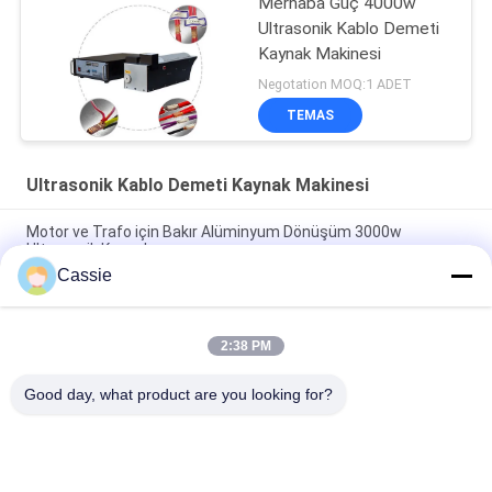
Merhaba Güç 4000w
Ultrasonik Kablo Demeti
Kaynak Makinesi
Negotation MOQ:1 ADET
TEMAS
Ultrasonik Kablo Demeti Kaynak Makinesi
Motor ve Trafo için Bakır Alüminyum Dönüşüm 3000w
Ultrasonik Kaynak
Cassie
Kaynak Bakır Tel Elektrik Bağlantı Süreci İçin 20Khz Ultrasonik
Kablo Demeti Kaynak Makinesi
2:38 PM
Ekstra Birleştirici Malzemeler Olmadan Bakır Kaynakçı 20Khz
Ultrason
Good day, what product are you looking for?
Popüler Kategoriler
Tüm