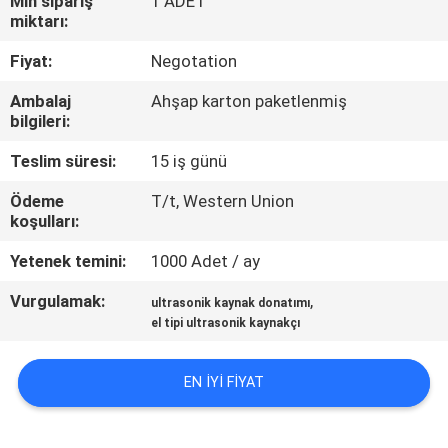
Min sipariş
1 ADET
miktarı:
BIZE
Fiyat:
Negotation
ULAŞIN
Ambalaj
Ahşap karton paketlenmiş
bilgileri:
HABERLER
Teslim süresi:
15 iş günü
DURUMLAR
Ödeme
T/t, Western Union
koşulları:
Yetenek temini:
1000 Adet / ay
TEKLIF
ET
Vurgulamak:
,
ultrasonik kaynak donatımı
el tipi ultrasonik kaynakçı
SITE
EN IYI FIYAT
HARITASI