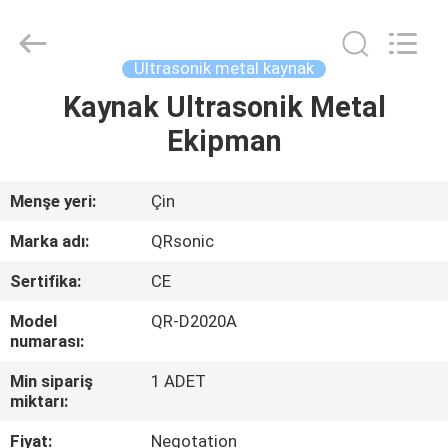
Hangzhou
Qianrong
Automation
Equipment
Co.,Ltd.
Ultrasonik metal kaynak
All
Rights
Reserved.
Kaynak Ultrasonik Metal
EV
Ekipman
ÜRÜNLER
Menşe yeri:
Çin
HAKKIMIZDA
Marka adı:
QRsonic
Sertifika:
CE
FABRIKA
Model
QR-D2020A
TURU
numarası:
Min sipariş
1 ADET
KALITE
miktarı:
KONTROLÜ
Fiyat:
Negotation