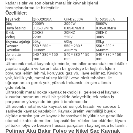
kadar ısıtılır ve son olarak metal bir kaynak işlemi
basınçlandırma ile birleştirilir.
Özellikler:
eşya yok
QR-D2020A
QR-D2030A
QR-D2050A
Güç
2000W
3000W
5000W
Hava basıncı
0.05-0.9MPa
0.05-0.9MPa
0.05-0.9MPa
Sıklık
20KHZ
20KHZ
20KHZ
Voltaj
220V
220V
380V
Boynuz ağırlığı
55kg
60kg
88kg
Boynuz
550 * 280 *
550 * 280 *
550 * 380 *
Boyutları
380mm
430mm
660mm
Jeneratör
540 * 380 * 150
540 * 380 * 150
540 * 380 * 150
boyutu
mm
mm
mm
Ultrasonik metal kaynak işleminde, metaller arasındaki moleküler
yapılar sağlam ve kararlı olan bir gövdeye birleştirilir.
İşlem
boyunca lehim lehimi, koruyucu gaz vb. İlave edilmez.
Kıvılcım
yok, kirlilik yok, metal yüzey kirliliği veya oksit tabakası ile
uğraşmanıza gerek yok, yüksek frekanslı titreşim altında
giderilebilir.
Ultrasonik metal nokta kaynak teknolojisi, geleneksel kaynak
kusurları sorununu etkili bir şekilde önleyebilir, tek nokta iş
parçasının yüzeyinde bir girinti bırakmasıdır.
Ultrasonik metal nokta kaynak süresi çok kısadır ve sadece 1
saniyede kaynak yapılabilir.
Kaynak üretim verimliliği büyük
ölçüde artırılmıştır ve kaynak hassasiyeti büyüktür ve genellikle
otomobil kablo demetleri, kapasitörler, röleler, konektörler, lityum
pil bakır folyo ve benzeri hassas parçaların kaynağında kullanılır.
Polimer Akü Bakır Folyo ve Nikel Sac Kaynak