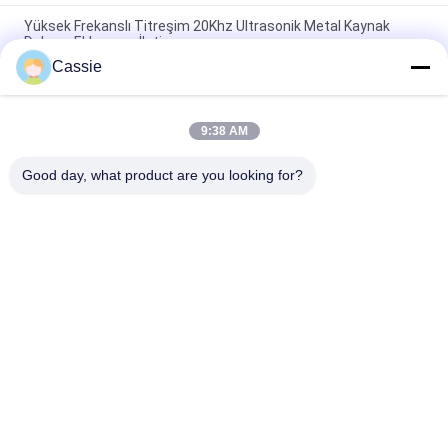
Yüksek Frekanslı Titreşim 20Khz Ultrasonik Metal Kaynak
Dalgası Eklemeye İletim
Cassie
Çapı 12mm Bakır Boru için 3000w Tüp Sonlandırma Ultrasonik
Yapıştırma Makinesi
9:38 AM
Dia 12mm Bakır boru ultrasonik mühürleme ve kesme
makinesi yüksek frekanslı
Good day, what product are you looking for?
Popüler Kategoriler
Tüm
Ultrasonik Metal 
Ultrasonik 
Kaynak
Püskürtme Kaplama 
Makinesi
Ultrasonik İndyum 
Ultrasonik 
Kaplama
Sonokimya Ekipmanı
Ultrasonik Erime 
Ultrasonik Yardımlı 
İşlemleri
İşleme