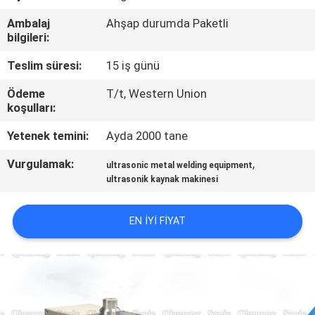
Ambalaj
Ahşap durumda Paketli
BIZE
bilgileri:
ULAŞIN
Teslim süresi:
15 iş günü
Ödeme
T/t, Western Union
HABERLER
koşulları:
Yetenek temini:
Ayda 2000 tane
DURUMLAR
Vurgulamak:
,
ultrasonic metal welding equipment
ultrasonik kaynak makinesi
TEKLIF
ET
EN IYI FIYAT
SITE
HARITASI