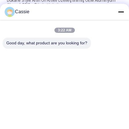
Dukane Style Altın Ön Kitleli Özelleştirilmiş OEM Alüminyum
Alaşımlı 20Khz Dönüştürücü
Cassie
Titanyum Malzemeli 35Khz Ultrasonik Kaynak Dönüştürücü
1200w
3:22 AM
Soğutma Hava Deliği ile 41S30 Dukane Dönüştürücü 20Khz
Ultrasonik Dönüştürücü
Good day, what product are you looking for?
Popüler Kategoriler
Tüm
Ultrasonik Metal 
Ultrasonik 
Kaynak
Püskürtme Kaplama 
Makinesi
Ultrasonik İndyum 
Ultrasonik 
Kaplama
Sonokimya Ekipmanı
Ultrasonik Erime 
Ultrasonik Yardımlı 
İşlemleri
İşleme
Ultrasonik İşleme 
Ultrasonik Plastik 
Ekipmanları
Kaynak Makinası