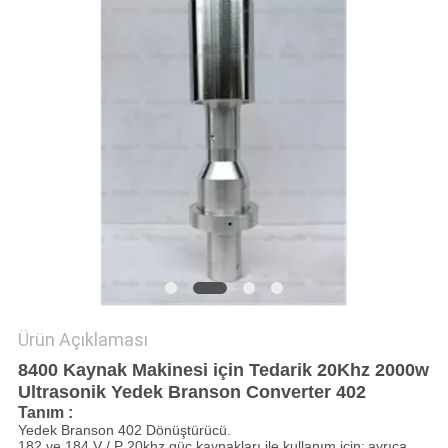
GIZLILIK
POLITIKASI
Ürün Açıklaması
8400 Kaynak Makinesi için Tedarik 20Khz 2000w
Ultrasonik Yedek Branson Converter 402
Tanım
:
Yedek Branson 402 Dönüştürücü.
182 ve 184 V / P 20khz güç kaynakları ile kullanım için;
ayrıca