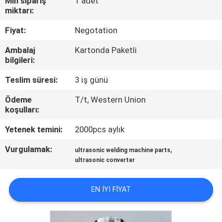
Min sipariş
1 adet
miktarı:
BIZE
Fiyat:
Negotation
ULAŞIN
Ambalaj
Kartonda Paketli
bilgileri:
HABERLER
Teslim süresi:
3 iş günü
DURUMLAR
Ödeme
T/t, Western Union
koşulları:
Yetenek temini:
2000pcs aylık
TEKLIF
ET
Vurgulamak:
,
ultrasonic welding machine parts
ultrasonic converter
SITE
EN IYI FIYAT
HARITASI