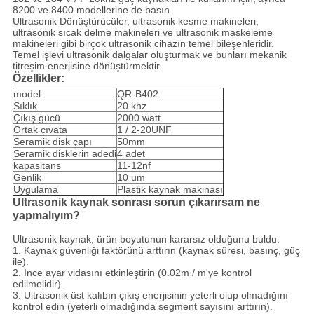
8200 ve 8400 modellerine de basın.
Ultrasonik Dönüştürücüler, ultrasonik kesme makineleri,
ultrasonik sıcak delme makineleri ve ultrasonik maskeleme
makineleri gibi birçok ultrasonik cihazın temel bileşenleridir.
Temel işlevi ultrasonik dalgalar oluşturmak ve bunları mekanik
titreşim enerjisine dönüştürmektir.
Özellikler:
model
QR-B402
Sıklık
20 khz
Çıkış gücü
2000 watt
Ortak cıvata
1 / 2-20UNF
Seramik disk çapı
50mm
Seramik disklerin adedi
4 adet
kapasitans
11-12nf
Genlik
10 um
Uygulama
Plastik kaynak makinası
Ultrasonik kaynak sonrası sorun çıkarırsam ne
yapmalıyım?
Ultrasonik kaynak, ürün boyutunun kararsız olduğunu buldu:
1. Kaynak güvenliği faktörünü arttırın (kaynak süresi, basınç, güç
ile).
2. İnce ayar vidasını etkinleştirin (0.02m / m'ye kontrol
edilmelidir).
3. Ultrasonik üst kalıbın çıkış enerjisinin yeterli olup olmadığını
kontrol edin (yeterli olmadığında segment sayısını arttırın).