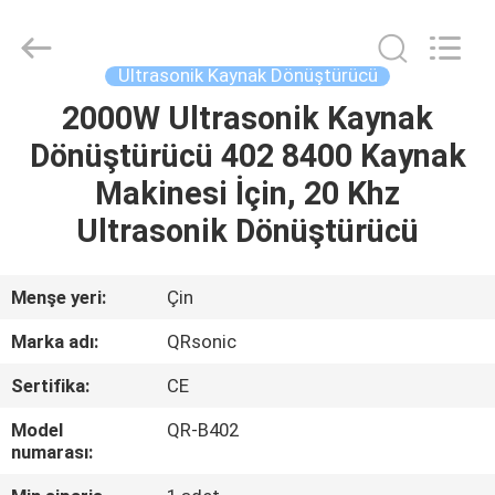
Hangzhou
Qianrong
Automation
Equipment
Co.,Ltd.
Ultrasonik Kaynak Dönüştürücü
All
Rights
Reserved.
2000W Ultrasonik Kaynak
EV
Dönüştürücü 402 8400 Kaynak
ÜRÜNLER
Makinesi İçin, 20 Khz
Ultrasonik Dönüştürücü
HAKKIMIZDA
Menşe yeri:
Çin
FABRIKA
Marka adı:
QRsonic
TURU
Sertifika:
CE
KALITE
Model
QR-B402
numarası:
KONTROLÜ