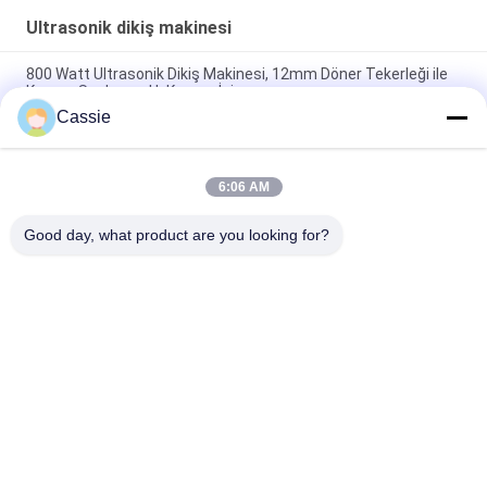
Ultrasonik dikiş makinesi
800 Watt Ultrasonik Dikiş Makinesi, 12mm Döner Tekerleği ile
Kumaş Sızdırmazlık Kesme İçin
Cassie
Yüksek Frekanslı 20Khz 2500w Ultrasonik Kaynak Sistemi
Sorunsuz
6:06 AM
Transuerse Weld İçin Dijital Jeneratörlü Yüksek Hızlı Ultrasonik
Sonotroda
Good day, what product are you looking for?
Popüler Kategoriler
Tüm
Ultrasonik Metal 
Ultrasonik 
Kaynak
Püskürtme Kaplama 
Makinesi
Ultrasonik İndyum 
Ultrasonik 
Kaplama
Sonokimya Ekipmanı
Ultrasonik Erime 
Ultrasonik Yardımlı 