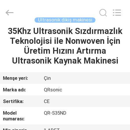
Hangzhou
Qianrong
Automation
Equipment
Co.,Ltd.
Ultrasonik dikiş makinesi
All
Rights
Reserved.
35Khz Ultrasonik Sızdırmazlık
EV
Teknolojisi ile Nonwoven İçin
ÜRÜNLER
Üretim Hızını Artırma
Ultrasonik Kaynak Makinesi
HAKKIMIZDA
Menşe yeri:
Çin
FABRIKA
Marka adı:
QRsonic
TURU
Sertifika:
CE
KALITE
Model
QR-S35ND
numarası:
KONTROLÜ