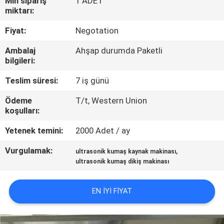
Min sipariş
1 ADET
miktarı:
BIZE
Fiyat:
Negotation
ULAŞIN
Ambalaj
Ahşap durumda Paketli
bilgileri:
HABERLER
Teslim süresi:
7 iş günü
DURUMLAR
Ödeme
T/t, Western Union
koşulları:
Yetenek temini:
2000 Adet / ay
TEKLIF
ET
Vurgulamak:
,
ultrasonik kumaş kaynak makinası
ultrasonik kumaş dikiş makinası
SITE
EN IYI FIYAT
HARITASI