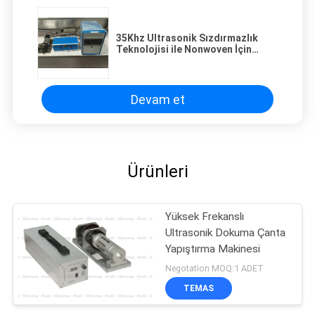
35Khz Ultrasonik Sızdırmazlık
Teknolojisi ile Nonwoven İçin
Üretim Hızını Artırma Ultrasonik
Kaynak Makinesi
Devam et
Ürünleri
Yüksek Frekanslı
Ultrasonik Dokuma Çanta
Yapıştırma Makinesi
Negotation MOQ:1 ADET
TEMAS