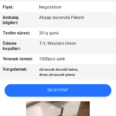
Fiyat:
Negotation
BIZE
Ambalaj
Ahşap durumda Paketli
ULAŞIN
bilgileri:
Teslim süresi:
20 iş günü
HABERLER
Ödeme
T/t, Western Union
koşulları:
DURUMLAR
Yetenek temini:
1000pcs aylık
TEKLIF
Vurgulamak:
,
ultrasonik destekli delme
döner ultrasonik işleme
ET
EN IYI FIYAT
SITE
HARITASI