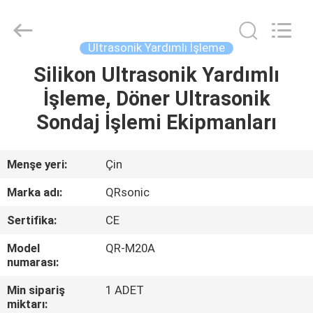
Hangzhou
Qianrong
Automation
Equipment
Co.,Ltd.
Ultrasonik Yardımlı İşleme
All
Rights
Reserved.
Silikon Ultrasonik Yardımlı
EV
İşleme, Döner Ultrasonik
ÜRÜNLER
Sondaj İşlemi Ekipmanları
HAKKIMIZDA
Menşe yeri:
Çin
Marka adı:
QRsonic
FABRIKA
Sertifika:
CE
TURU
Model
QR-M20A
numarası:
KALITE
Min sipariş
1 ADET
KONTROLÜ
miktarı: