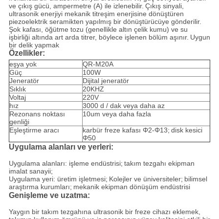
ve çıkış gücü, ampermetre (A) ile izlenebilir.
Çıkış sinyali,
ultrasonik enerjiyi mekanik titreşim enerjisine dönüştüren
piezoelektrik seramikten yapılmış bir dönüştürücüye gönderilir.
Şok kafası, öğütme tozu (genellikle altın çelik kumu) ve su
işbirliği altında art arda titrer, böylece işlenen bölüm aşınır.
Uygun
bir delik yapmak
Özellikler:
eşya yok
QR-M20A
Güç
100W
Jeneratör
Dijital jeneratör
Sıklık
20KHZ
Voltaj
220V
hız
3000 d / dak veya daha az
Rezonans noktası
10um veya daha fazla
genliği
Eşleştirme aracı
karbür freze kafası Φ2-Φ13;
disk kesici
Φ50
Uygulama alanları ve yerleri:
Uygulama alanları: işleme endüstrisi;
takım tezgahı ekipman
imalat sanayii;
Uygulama yeri: üretim işletmesi;
Kolejler ve üniversiteler;
bilimsel
araştırma kurumları;
mekanik ekipman dönüşüm endüstrisi
Genişleme ve uzatma:
Yaygın bir takım tezgahına ultrasonik bir freze cihazı eklemek,