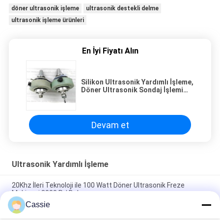
döner ultrasonik işleme
ultrasonik destekli delme
ultrasonik işleme ürünleri
En İyi Fiyatı Alın
Silikon Ultrasonik Yardımlı İşleme,
Döner Ultrasonik Sondaj İşlemi
Ekipmanları
Devam et
Ultrasonik Yardımlı İşleme
20Khz İleri Teknoloji ile 100 Watt Döner Ultrasonik Freze
Makinesi 3000 R / Dak
Cassie
100 Watt'lık Yapay Malzemeler ile Çok Amaçlı Döner Ultrasonik