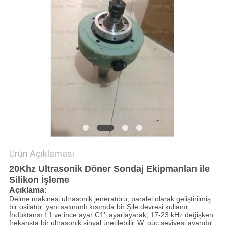
GIZLILIK
POLITIKASI
Ürün Açıklaması
20Khz Ultrasonik Döner Sondaj Ekipmanları ile
Silikon İşleme
Açıklama:
Delme makinesi ultrasonik jeneratörü, paralel olarak geliştirilmiş
bir osilatör, yani salınımlı kısımda bir Şile devresi kullanır.
İndüktansı L1 ve ince ayar C1'i ayarlayarak, 17-23 kHz değişken
frekansta bir ultrasonik sinyal üretilebilir.
W, güç seviyesi ayarıdır