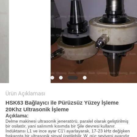
GIZLILIK
POLITIKASI
Ürün Açıklaması
HSK63 Bağlayıcı ile Pürüzsüz Yüzey İşleme
20Khz Ultrasonik İşleme
Açıklama:
Delme makinesi ultrasonik jeneratörü, paralel olarak geliştirilmiş
bir osilatör, yani salınımlı kısımda bir Şile devresi kullanır.
İndüktansı L1 ve ince ayar C1'i ayarlayarak, 17-23 kHz değişken
frekansta bir ultrasonik sinyal üretilebilir.
W, güç seviyesi ayarıdır