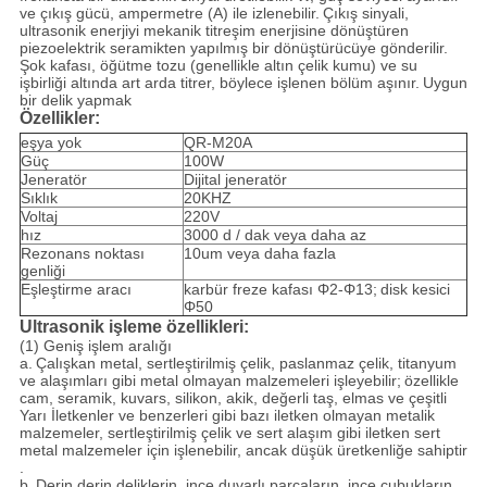
ve çıkış gücü, ampermetre (A) ile izlenebilir.
Çıkış sinyali,
ultrasonik enerjiyi mekanik titreşim enerjisine dönüştüren
piezoelektrik seramikten yapılmış bir dönüştürücüye gönderilir.
Şok kafası, öğütme tozu (genellikle altın çelik kumu) ve su
işbirliği altında art arda titrer, böylece işlenen bölüm aşınır.
Uygun
bir delik yapmak
Özellikler:
eşya yok
QR-M20A
Güç
100W
Jeneratör
Dijital jeneratör
Sıklık
20KHZ
Voltaj
220V
hız
3000 d / dak veya daha az
Rezonans noktası
10um veya daha fazla
genliği
Eşleştirme aracı
karbür freze kafası Φ2-Φ13;
disk kesici
Φ50
Ultrasonik işleme özellikleri:
(1) Geniş işlem aralığı
a.
Çalışkan metal, sertleştirilmiş çelik, paslanmaz çelik, titanyum
ve alaşımları gibi metal olmayan malzemeleri işleyebilir;
özellikle
cam, seramik, kuvars, silikon, akik, değerli taş, elmas ve çeşitli
Yarı İletkenler ve benzerleri gibi bazı iletken olmayan metalik
malzemeler, sertleştirilmiş çelik ve sert alaşım gibi iletken sert
metal malzemeler için işlenebilir, ancak düşük üretkenliğe sahiptir
.
b.
Derin derin deliklerin, ince duvarlı parçaların, ince çubukların,