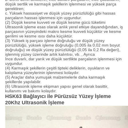
düşük sertlik ve karmaşık şekillerin işlenmesi ve yüksek parça
gerektiren;
c.
Yüksek hassasiyet ve düşük yüzey pürüzlülüğü gibi hassas
parçaların hassas işlenmesi için uygundur.
(2) Düşük kesme kuvveti ve düşük kesme gücü tüketimi
Ultrasonik işleme esas olarak anlık yerel etkiye dayandığından, iş
parçasının yüzeyindeki makro kesme kuvveti küçüktür ve kesme
gerilimi ve kesme ısısı daha küçüktür.
(3) Yüksek iş parçası işleme doğruluğu ve düşük yüzey
pürüzlülüğü, yüksek işleme doğruluğu (0,005 ila 0,02 mm boyut
doğruluğu) ve düşük yüzey pürüzlülüğü (0,05 ila 0,2 Ra değeri),
işlenmiş yüzey üzerinde artık kalıntısı, vb. , Ayrıca
İnce duvarlı, dar yarık ve düşük sertlikte parçaların işlenmesi için
uygundur.
(4) Karmaşık şekillerin çeşitli tipteki deliklerin, oyukların ve
kalıplama yüzeylerinin işlenmesi kolaydır.
(5) Araçlar daha yumuşak malzemelerle daha karmaşık
şekillerde yapılabilir.
(6) Ultrasonik işleme ekipman yapısı genel olarak basittir,
kullanımı ve bakımı kolaydır.
HSK63 Bağlayıcı ile Pürüzsüz Yüzey İşleme
20Khz Ultrasonik İşleme