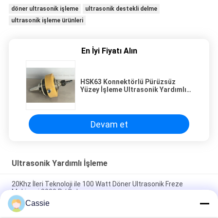
döner ultrasonik işleme
ultrasonik destekli delme
ultrasonik işleme ürünleri
En İyi Fiyatı Alın
HSK63 Konnektörlü Pürüzsüz
Yüzey İşleme Ultrasonik Yardımlı
İşleme
Devam et
Ultrasonik Yardımlı İşleme
20Khz İleri Teknoloji ile 100 Watt Döner Ultrasonik Freze
Makinesi 3000 R / Dak
Cassie
100 Watt'lık Yapay Malzemeler ile Çok Amaçlı Döner Ultrasonik