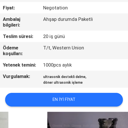
Fiyat:
Negotation
BIZE
Ambalaj
Ahşap durumda Paketli
ULAŞIN
bilgileri:
Teslim süresi:
20 iş günü
HABERLER
Ödeme
T/t, Western Union
koşulları:
DURUMLAR
Yetenek temini:
1000pcs aylık
TEKLIF
Vurgulamak:
,
ultrasonik destekli delme
döner ultrasonik işleme
ET
EN IYI FIYAT
SITE
HARITASI