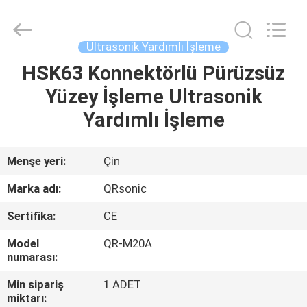
Hangzhou
Qianrong
Automation
Equipment
Co.,Ltd.
Ultrasonik Yardımlı İşleme
All
Rights
Reserved.
HSK63 Konnektörlü Pürüzsüz
EV
Yüzey İşleme Ultrasonik
ÜRÜNLER
Yardımlı İşleme
HAKKIMIZDA
Menşe yeri:
Çin
Marka adı:
QRsonic
FABRIKA
Sertifika:
CE
TURU
Model
QR-M20A
numarası:
KALITE
Min sipariş
1 ADET
KONTROLÜ
miktarı: