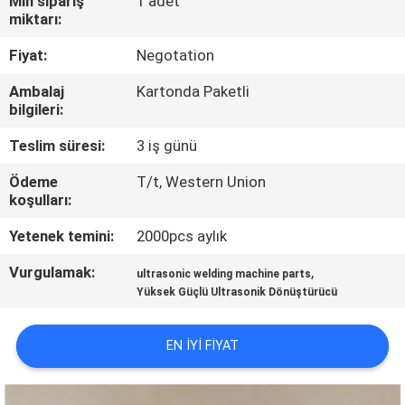
Min sipariş
1 adet
miktarı:
BIZE
Fiyat:
Negotation
ULAŞIN
Ambalaj
Kartonda Paketli
bilgileri:
HABERLER
Teslim süresi:
3 iş günü
DURUMLAR
Ödeme
T/t, Western Union
koşulları:
Yetenek temini:
2000pcs aylık
TEKLIF
ET
Vurgulamak:
,
ultrasonic welding machine parts
Yüksek Güçlü Ultrasonik Dönüştürücü
SITE
EN IYI FIYAT
HARITASI