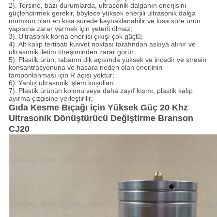
2).
Tersine, bazı durumlarda, ultrasonik dalganın enerjisini
güçlendirmek gerekir, böylece yüksek enerjili ultrasonik dalga
mümkün olan en kısa sürede kaynaklanabilir ve kısa süre ürün
yapısına zarar vermek için yeterli olmaz;
3).
Ultrasonik korna enerjisi çıkışı çok güçlü;
4).
Alt kalıp tertibatı kuvvet noktası tarafından askıya alınır ve
ultrasonik iletim titreşiminden zarar görür;
5).
Plastik ürün, tabanın dik açısında yüksek ve incedir ve stresin
konsantrasyonuna ve hasara neden olan enerjinin
tamponlanması için R açısı yoktur;
6).
Yanlış ultrasonik işlem koşulları.
7).
Plastik ürünün kolonu veya daha zayıf kısmı, plastik kalıp
ayırma çizgisine yerleştirilir;
Gıda Kesme Bıçağı için Yüksek Güç 20 Khz
Ultrasonik Dönüştürücü Değiştirme Branson
CJ20