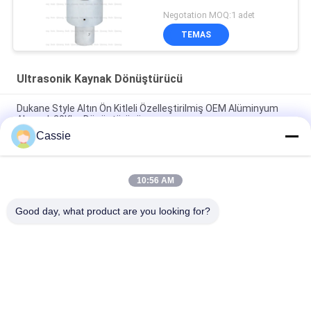
Negotation MOQ:1 adet
TEMAS
Ultrasonik Kaynak Dönüştürücü
Dukane Style Altın Ön Kitleli Özelleştirilmiş OEM Alüminyum
Alaşımlı 20Khz Dönüştürücü
Cassie
Titanyum Malzemeli 35Khz Ultrasonik Kaynak Dönüştürücü
1200w
10:56 AM
Soğutma Hava Deliği ile 41S30 Dukane Dönüştürücü 20Khz
Ultrasonik Dönüştürücü
Good day, what product are you looking for?
Popüler Kategoriler
Tüm
Ultrasonik Metal 
Ultrasonik 
Kaynak
Püskürtme Kaplama 
Makinesi