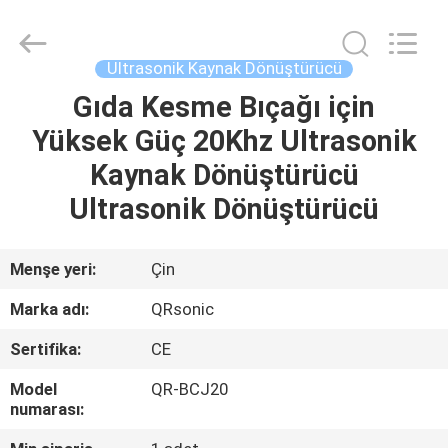
Hangzhou
Qianrong
Automation
Equipment
Co.,Ltd.
Ultrasonik Kaynak Dönüştürücü
All
Rights
Reserved.
Gıda Kesme Bıçağı için
EV
Yüksek Güç 20Khz Ultrasonik
ÜRÜNLER
Kaynak Dönüştürücü
Ultrasonik Dönüştürücü
HAKKIMIZDA
Menşe yeri:
Çin
FABRIKA
Marka adı:
QRsonic
TURU
Sertifika:
CE
KALITE
Model
QR-BCJ20
numarası:
KONTROLÜ