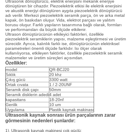
Ultrasonik dönüştürücü, elektrik enerjisini mekanik enerjiye
dönüştüren bir cihazdır.
Piezoelektrik etkisi ile elektrik enerjisini
ve akustik enerjiyi dönüştüren aygıta piezoelektrik dönüştürücü
adı verilir.
Merkezi piezoelektrik seramik parça, ön ve arka metal
kapak, ön baskıdan oluşur.
Vida, elektrot parçası ve yalıtım
borusu oluşur.
Farklı yapıların tasarımına bağlı olarak, formları
ve performansları da büyük ölçüde etkilenir.
Ultrason dönüştürücünün etkileyici faktörleri, özellikle
piezoelektrik seramiklerin yapısı, malzeme eşleştirmesi ve üretim
sürecidir.
Ayrıca, kalınlık farklı ise, dönüştürücünün elektriksel
parametreleri önemli ölçüde farklıdır.
Isı ölçer olarak
kullanılıyorsa, etkileyen faktörler, özellikle piezoelektrik seramik
malzemeler ve üretim süreçleri açısından.
Özellikler:
model
QR-BCJ20
Sıklık
20 khz
Çıkış gücü
3300 watt
Ortak cıvata
1 / 2-20UNF
Seramik disk çapı
50mm
Seramik disklerin adedi
4 adet
kapasitans
18-20nf
Genlik
10 um
Uygulama
Plastik kaynak makinası
Ultrasonik kaynak sonrası ürün parçalarının zarar
görmesinin nedenleri şunlardır:
1).
Ultrasonik kaynak makinesi çok güçlü;