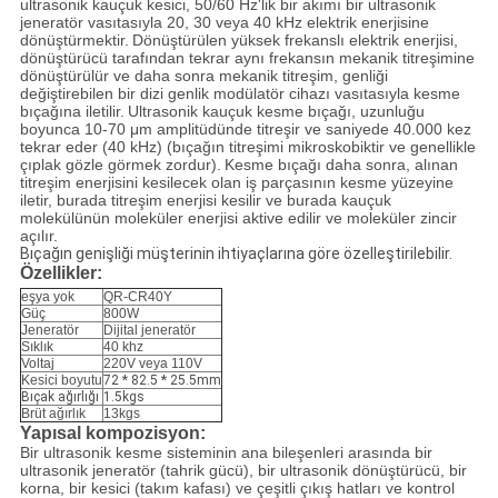
ultrasonik kauçuk kesici, 50/60 Hz'lik bir akımı bir ultrasonik
jeneratör vasıtasıyla 20, 30 veya 40 kHz elektrik enerjisine
dönüştürmektir.
Dönüştürülen yüksek frekanslı elektrik enerjisi,
dönüştürücü tarafından tekrar aynı frekansın mekanik titreşimine
dönüştürülür ve daha sonra mekanik titreşim, genliği
değiştirebilen bir dizi genlik modülatör cihazı vasıtasıyla kesme
bıçağına iletilir.
Ultrasonik kauçuk kesme bıçağı, uzunluğu
boyunca 10-70 μm amplitüdünde titreşir ve saniyede 40.000 kez
tekrar eder (40 kHz) (bıçağın titreşimi mikroskobiktir ve genellikle
çıplak gözle görmek zordur).
Kesme bıçağı daha sonra, alınan
titreşim enerjisini kesilecek olan iş parçasının kesme yüzeyine
iletir, burada titreşim enerjisi kesilir ve burada kauçuk
molekülünün moleküler enerjisi aktive edilir ve moleküler zincir
açılır.
Bıçağın genişliği müşterinin ihtiyaçlarına göre özelleştirilebilir.
Özellikler:
eşya yok
QR-CR40Y
Güç
800W
Jeneratör
Dijital jeneratör
Sıklık
40 khz
Voltaj
220V veya 110V
Kesici boyutu
72 * 82.5 * 25.5mm
Bıçak ağırlığı
1.5kgs
Brüt ağırlık
13kgs
Yapısal kompozisyon:
Bir ultrasonik kesme sisteminin ana bileşenleri arasında bir
ultrasonik jeneratör (tahrik gücü), bir ultrasonik dönüştürücü, bir
korna, bir kesici (takım kafası) ve çeşitli çıkış hatları ve kontrol