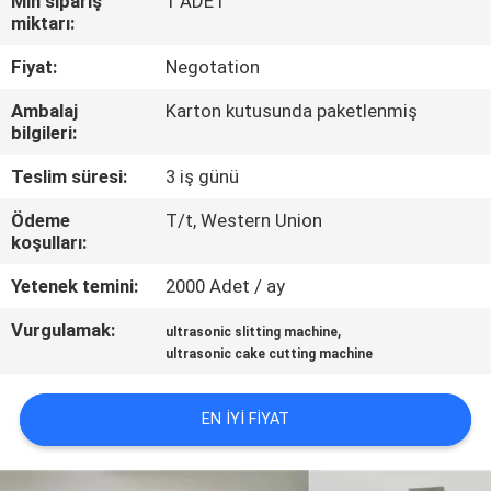
Min sipariş
1 ADET
miktarı:
BIZE
Fiyat:
Negotation
ULAŞIN
Ambalaj
Karton kutusunda paketlenmiş
bilgileri:
HABERLER
Teslim süresi:
3 iş günü
DURUMLAR
Ödeme
T/t, Western Union
koşulları:
Yetenek temini:
2000 Adet / ay
TEKLIF
ET
Vurgulamak:
,
ultrasonic slitting machine
ultrasonic cake cutting machine
SITE
EN IYI FIYAT
HARITASI