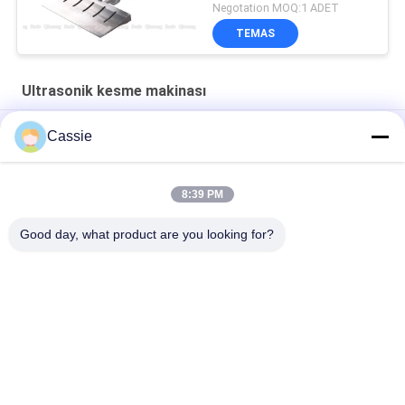
Negotation MOQ:1 ADET
TEMAS
Ultrasonik kesme makinası
30Khz ultrasonik bileşik malzeme yerine bıçak kesme bıçağı
Cassie
40Khz Ultrasonik lastik kesme için 82.5mm kesicisi
8:39 PM
Ultrasonik Yüksek Frekanslı titreşim 20Khz Kauçuk Düşük
Sıcaklıklı Kesim
Good day, what product are you looking for?
Popüler Kategoriler
Tüm
Ultrasonik Metal 
Ultrasonik 
Kaynak
Püskürtme Kaplama 
Makinesi
Ultrasonik İndyum 
Ultrasonik 
Kaplama
Sonokimya Ekipmanı