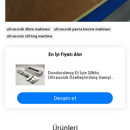
ultrasonik dilme makinesi
ultrasonik pasta kesme makinası
ultrasonic slitting machine
En İyi Fiyatı Alın
Dondurulmuş Et İçin 20khz
Ultrasonik Özelleştirilmiş Genişlik
ile Gıda Sınıfı Titanyum Kesme
Bıçağı
Devam et
Ürünleri