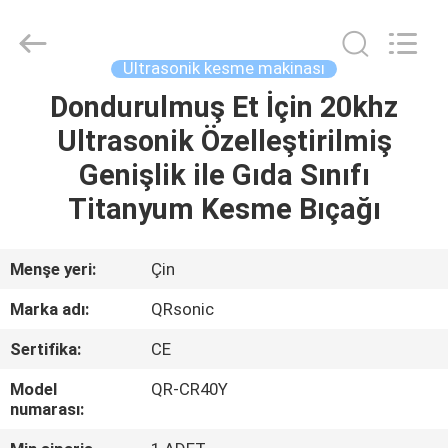
Hangzhou
Qianrong
Automation
Equipment
Co.,Ltd.
Ultrasonik kesme makinası
All
Rights
Reserved.
Dondurulmuş Et İçin 20khz
EV
Ultrasonik Özelleştirilmiş
ÜRÜNLER
Genişlik ile Gıda Sınıfı
Titanyum Kesme Bıçağı
HAKKIMIZDA
Menşe yeri:
Çin
FABRIKA
Marka adı:
QRsonic
TURU
Sertifika:
CE
KALITE
Model
QR-CR40Y
numarası:
KONTROLÜ