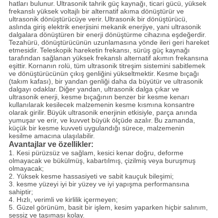
hatları bulunur.
Ultrasonik tahrik güç kaynağı, ticari gücü, yüksek
frekanslı yüksek voltajlı bir alternatif akıma dönüştürür ve
ultrasonik dönüştürücüye verir.
Ultrasonik bir dönüştürücü,
aslında giriş elektrik enerjisini mekanik enerjiye, yani ultrasonik
dalgalara dönüştüren bir enerji dönüştürme cihazına eşdeğerdir.
Tezahürü, dönüştürücünün uzunlamasına yönde ileri geri hareket
etmesidir.
Teleskopik hareketin frekansı, sürüş güç kaynağı
tarafından sağlanan yüksek frekanslı alternatif akımın frekansına
eşittir.
Kornanın rolü, tüm ultrasonik titreşim sistemini sabitlemek
ve dönüştürücünün çıkış genliğini yükseltmektir.
Kesme bıçağı
(takım kafası), bir yandan genliği daha da büyütür ve ultrasonik
dalgayı odaklar.
Diğer yandan, ultrasonik dalga çıkar ve
ultrasonik enerji, kesme bıçağının benzer bir kesme kenarı
kullanılarak kesilecek malzemenin kesme kısmına konsantre
olarak girilir.
Büyük ultrasonik enerjinin etkisiyle, parça anında
yumuşar ve erir, ve kuvvet büyük ölçüde azalır.
Bu zamanda,
küçük bir kesme kuvveti uygulandığı sürece, malzemenin
kesilme amacına ulaşılabilir.
Avantajlar ve özellikler:
1. Kesi pürüzsüz ve sağlam, kesici kenar doğru, deforme
olmayacak ve bükülmüş, kabartılmış, çizilmiş veya buruşmuş
olmayacak;
2. Yüksek kesme hassasiyeti ve sabit kauçuk bileşimi;
3. kesme yüzeyi iyi bir yüzey ve iyi yapışma performansına
sahiptir;
4. Hızlı, verimli ve kirlilik içermeyen;
5. Güzel görünüm, basit bir işlem, kesim yaparken hiçbir salınım,
sessiz ve taşıması kolay.