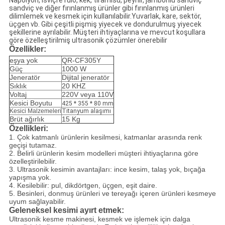
Napolyon, İsviçre rulo, kek, tiramisu, peynir, jambonlu sandviç
sandviç ve diğer fırınlanmış ürünler gibi fırınlanmış ürünleri
dilimlemek ve kesmek için kullanılabilir.Yuvarlak, kare, sektör,
üçgen vb. Gibi çeşitli pişmiş yiyecek ve dondurulmuş yiyecek
şekillerine ayrılabilir. Müşteri ihtiyaçlarına ve mevcut koşullara
göre özelleştirilmiş ultrasonik çözümler önerebilir
Özellikler:
eşya yok
QR-CF305Y
Güç
1000 W
Jeneratör
Dijital jeneratör
Sıklık
20 KHZ
Voltaj
220V veya 110V
Kesici Boyutu
425 * 355 * 80 mm
Kesici Malzemeleri
Titanyum alaşımı
Brüt ağırlık
15 Kg
Özellikleri:
1. Çok katmanlı ürünlerin kesilmesi, katmanlar arasında renk
geçişi tutamaz.
2. Belirli ürünlerin kesim modelleri müşteri ihtiyaçlarına göre
özelleştirilebilir.
3. Ultrasonik kesimin avantajları: ince kesim, talaş yok, bıçağa
yapışma yok.
4. Kesilebilir: pul, dikdörtgen, üçgen, eşit daire.
5. Besinleri, donmuş ürünleri ve tereyağı içeren ürünleri kesmeye
uyum sağlayabilir.
Geleneksel kesimi ayırt etmek:
Ultrasonik kesme makinesi, kesmek ve işlemek için dalga