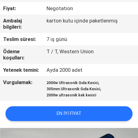
Fiyat:
Negotation
BIZE
Ambalaj
karton kutu içinde paketlenmiş
ULAŞIN
bilgileri:
Teslim süresi:
7 iş günü
HABERLER
Ödeme
T / T, Western Union
koşulları:
DURUMLAR
Yetenek temini:
Ayda 2000 adet
TEKLIF
Vurgulamak:
,
2000w Ultrasonik Gıda Kesici
,
305mm Ultrasonik Gıda Kesici
ET
2000w ultrasonik kek kesici
SITE
EN IYI FIYAT
HARITASI