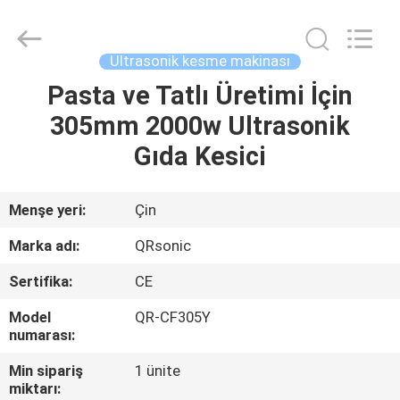
Hangzhou
Qianrong
Automation
Equipment
Co.,Ltd.
Ultrasonik kesme makinası
All
Rights
Reserved.
Pasta ve Tatlı Üretimi İçin
EV
305mm 2000w Ultrasonik
ÜRÜNLER
Gıda Kesici
HAKKIMIZDA
Menşe yeri:
Çin
Marka adı:
QRsonic
FABRIKA
Sertifika:
CE
TURU
Model
QR-CF305Y
numarası:
KALITE
Min sipariş
1 ünite
KONTROLÜ
miktarı: