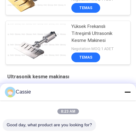
TEMAS
Yüksek Frekanslı
Titreşimli Ultrasonik
Kesme Makinesi
Negotation MOQ:1 ADET
TEMAS
Ultrasonik kesme makinası
30Khz ultrasonik bileşik malzeme yerine bıçak kesme bıçağı
Cassie
40Khz Ultrasonik lastik kesme için 82.5mm kesicisi
8:23 AM
Ultrasonik Yüksek Frekanslı titreşim 20Khz Kauçuk Düşük
Sıcaklıklı Kesim
Good day, what product are you looking for?