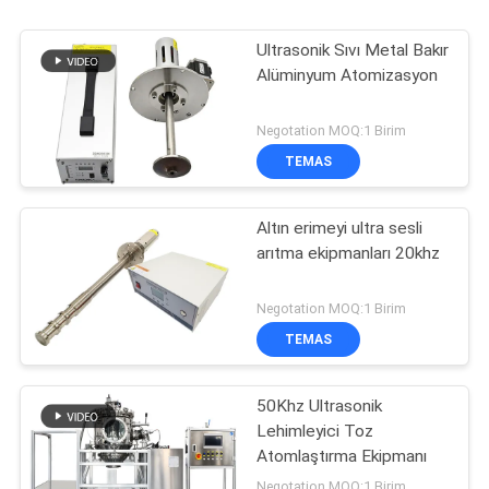
Ultrasonik Sıvı Metal Bakır
Alüminyum Atomizasyon
Negotation MOQ:1 Birim
TEMAS
Altın erimeyi ultra sesli
arıtma ekipmanları 20khz
Negotation MOQ:1 Birim
TEMAS
50Khz Ultrasonik
Lehimleyici Toz
Atomlaştırma Ekipmanı
Negotation MOQ:1 Birim