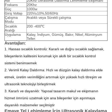
Adı
20Khz Ultrasonik Daldırma Lehimleme Ekipmanı
Frekans
20Khz
Güç
1000w
Giriş Voltajı
220V±10%,50/60Hz
Çalışma
Aralıklı veya Sürekli çalışma
Modu
Sıcaklık
200 -400℃
Aralığı
Uygulama
Kalay, İndiyum, Gümüş, Bakır, Nikel, Alüminyum
Teller.
Avantajları:
1. Hassas sıcaklık kontrolü: Kararlı ve doğru sıcaklık sağlamak,
bileşenlerin kalitesini korumak için akıllı bir sıcaklık kontrol
sistemi benimsemek
2. Verimli Kalay Daldırma: Hızlı ve düzgün kalay daldırma elde
etmek, üretim verimliliğini artırmak için yüksek hızlı titreşim ve
ultrasonik teknolojiyi birleştirmek
3. Kararlı ve dayanıklı: Yapısal tasarım makul ve ekipmanın
hizmet ömrünü uzatmak için ana bileşenler için aşınmaya
dayanıklı malzemeler seçilmiştir
Emaye Tel Lehimleme İçin Ultrasonik Kalaylama