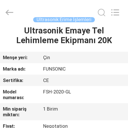
Hangzhou
Qianrong
Automation
Equipment
Co.,Ltd.
Ultrasonik Erime İşlemleri
All
Rights
Reserved.
Ultrasonik Emaye Tel
EV
Lehimleme Ekipmanı 20K
ÜRÜNLER
Menşe yeri:
Çin
HAKKIMIZDA
Marka adı:
FUNSONIC
Sertifika:
CE
FABRIKA
Model
FSH-2020-GL
TURU
numarası:
Min sipariş
1 Birim
KALITE
miktarı:
KONTROLÜ
Fiyat:
Negotation