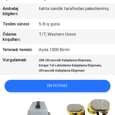
Ambalaj
tahta sandık tarafından paketlenmiş
BIZE
bilgileri:
ULAŞIN
Teslim süresi:
5-8 iş günü
Ödeme
T/T, Western Union
HABERLER
koşulları:
Yetenek temini:
Ayda 1000 Birim
DURUMLAR
Vurgulamak:
,
20K Ultrasonik Kalaylama Ekipmanı
,
Emaye Tel Lehimleme Kalaylama Ekipmanı
TEKLIF
Ultrasonik Kalaylama Ekipmanı
ET
EN IYI FIYAT
SITE
HARITASI