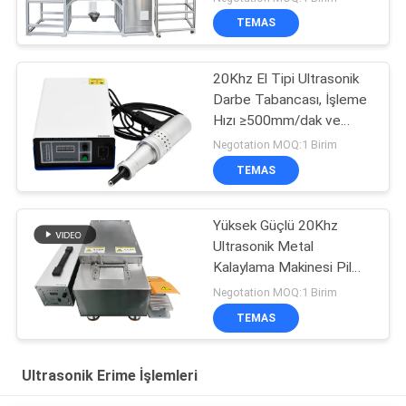
TEMAS
20Khz El Tipi Ultrasonik
Darbe Tabancası, İşleme
Hızı ≥500mm/dak ve
1500w Güç
Negotation MOQ:1 Birim
TEMAS
Yüksek Güçlü 20Khz
Ultrasonik Metal
Kalaylama Makinesi Pil
Elektrot Kaynağı İçin
Negotation MOQ:1 Birim
TEMAS
Ultrasonik Erime İşlemleri