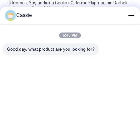
Ultrasonik Yaşlandırma Gerilimi Giderme Ekipmanının Darbeli
Tabancayla Kaynak Sonrası İşlemi
Cassie
Teneke Metal Sisleri için Ultrasonik Metal Atomizasyon
Teknolojisi
6:43 PM
Tekdüze Verimli Daldırma Kalay Ultrasonik Metal Bakır
Kalaylama Kaplama
Good day, what product are you looking for?
Popüler Kategoriler
Tüm
Ultrasonik Metal 
Ultrasonik 
Kaynak
Püskürtme Kaplama 
Makinesi
Ultrasonik İndyum 
Ultrasonik 
Kaplama
Sonokimya Ekipmanı
Ultrasonik Erime 
Ultrasonik Yardımlı 
İşlemleri
İşleme
Ultrasonik İşleme 
Ultrasonik Plastik 