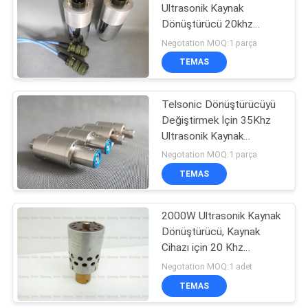
Ultrasonik Kaynak
Dönüştürücü 20khz
15
Frekans
Negotation MOQ:1 parça
Ultrasonik İşleme
TEMAS
Ekipmanları
Telsonic Dönüştürücüyü
Değiştirmek İçin 35Khz
Ultrasonik Kaynak
Dönüştürücü
Negotation MOQ:1 parça
TEMAS
80
ultrasonik plastik
2000W Ultrasonik Kaynak
Dönüştürücü, Kaynak
kaynak makinası
Cihazı için 20 Khz
Ultrasonik Dönüştürücü
Negotation MOQ:1 adet
TEMAS