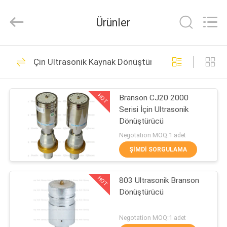
Hangzhou
Qianrong
Automation
Ürünler
Equipment
Co.,Ltd.
All
Rights
Reserved.
EV
53
Çin Ultrasonik Kaynak Dönüştürücü
Ultrasonik metal
ÜRÜNLER
kaynak
HOT
Branson CJ20 2000
Serisi İçin Ultrasonik
HAKKIMIZDA
Dönüştürücü
Negotation MOQ:1 adet
FABRIKA
ŞIMDI SORGULAMA
156
TURU
Ultrasonik
HOT
803 Ultrasonik Branson
Dönüştürücü
KALITE
püskürtme kaplama
KONTROLÜ
Negotation MOQ:1 adet
makinesi