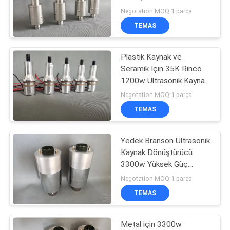
GIZLILIK
1200w
Negotation MOQ:1 parça
POLITIKASI
TEMAS
33
Ultrasonik Erime
Plastik Kaynak ve
Seramik İçin 35K Rinco
İşlemleri
1200w Ultrasonik Kaynak
Dönüştürücü
Negotation MOQ:1 parça
TEMAS
Yedek Branson Ultrasonik
10
Kaynak Dönüştürücü
Ultrasonik Yardımlı
3300w Yüksek Güç
20Khz
Negotation MOQ:1 parça
İşleme
TEMAS
Metal için 3300w