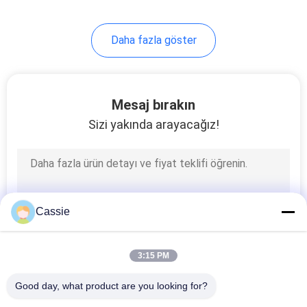
80
Daha fazla göster
Ultrasonik dikiş
makinesi
Mesaj bırakın
Sizi yakında arayacağız!
95
Ultrasonik kesme
Cassie
makinası
3:15 PM
Good day, what product are you looking for?