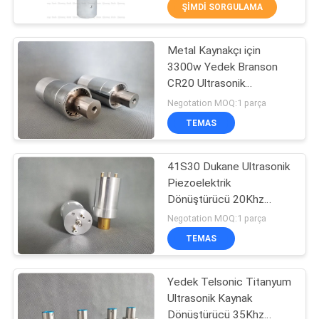
ŞIMDI SORGULAMA
BIZE
Metal Kaynakçı için
ULAŞIN
18
3300w Yedek Branson
CR20 Ultrasonik
Ultrasonik İndyum
HABERLER
Dönüştürücü
Negotation MOQ:1 parça
Kaplama
TEMAS
DURUMLAR
41S30 Dukane Ultrasonik
Piezoelektrik
TEKLIF
Dönüştürücü 20Khz
ET
47
Değiştirin
Negotation MOQ:1 parça
Ultrasonik
TEMAS
SITE
Sonokimya
HARITASI
Yedek Telsonic Titanyum
Ekipmanı
Ultrasonik Kaynak
Dönüştürücü 35Khz